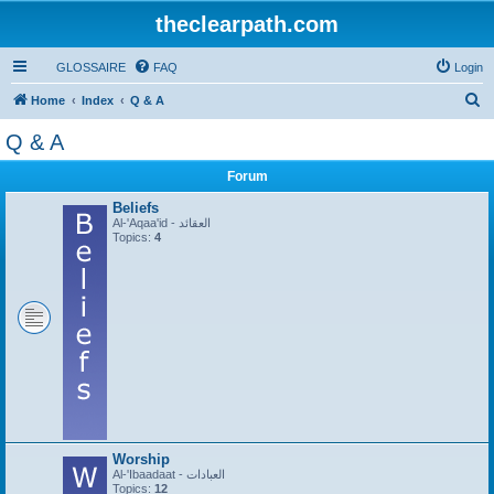
theclearpath.com
GLOSSAIRE
FAQ
Login
S
Home
Index
Q & A
e
Q & A
a
Forum
r
c
Beliefs
Al-'Aqaa'id - العقائد
h
Topics:
4
Worship
Al-'Ibaadaat - العبادات
Topics:
12